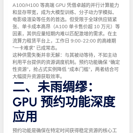
A100/H100 等高端 GPU 凭借卓越的并行计算能力
和显存带宽，成为大模型训练、分子动力学模拟、
电影级渲染等任务的首选。但受限于全球供应链紧
张、单卡成本高昂（A100 单卡售价超 10 万元）等
因素，其供应量短期内难以匹配激增的需求。在主
流算力租赁平台上，工作日 9:00-22:00 的高峰期 
“一卡难求” 已成常态。
这种供需失衡并非无解：与其被动等待，不如主动
利用平台提供的资源调度机制。预约功能确保 “确定
性资源”，抢占式实例降低 “成本门槛”，两者结合可
大幅提升资源获取效率。
二、未雨绸缪：
GPU 预约功能深度
应用
预约功能是确保在特定时间获得稳定资源的核心工