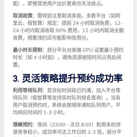
能），即使其他用户出价更高也无法抢占。
取消政策
：需特别注意取消条款。多数平台（如阿
里云、极智算）规定：提前 24 小时取消免费，12-
24 小时内取消收取 50% 费用，12 小时内取消全额
收费，频繁违约还可能影响信用分。
最小时长限制
：部分平台对高端 GPU 设置最小预约
时长（如 4 小时起），避免资源被短时间占用后闲
置。
3. 灵活策略提升预约成功率
利用等待队列
：若目标时间段已约满，加入平台等
待队列（极智算等支持实时队列排名查询）。当有
用户取消预约时，系统会按顺序通知队列用户，平
均响应时间约 1-3 小时。
错峰预约
：夜间（23:00 - 次日 8:00）和周末的资
源竞争较小，成功率可达工作日的 2-3 倍，部分平