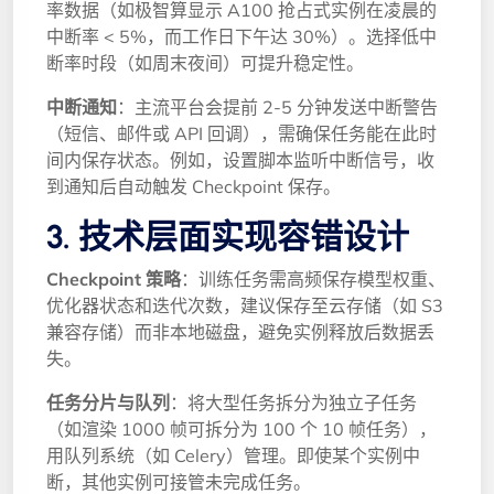
率数据（如极智算显示 A100 抢占式实例在凌晨的
中断率 < 5%，而工作日下午达 30%）。选择低中
断率时段（如周末夜间）可提升稳定性。
中断通知
：主流平台会提前 2-5 分钟发送中断警告
（短信、邮件或 API 回调），需确保任务能在此时
间内保存状态。例如，设置脚本监听中断信号，收
到通知后自动触发 Checkpoint 保存。
3. 技术层面实现容错设计
Checkpoint 策略
：训练任务需高频保存模型权重、
优化器状态和迭代次数，建议保存至云存储（如 S3
兼容存储）而非本地磁盘，避免实例释放后数据丢
失。
任务分片与队列
：将大型任务拆分为独立子任务
（如渲染 1000 帧可拆分为 100 个 10 帧任务），
用队列系统（如 Celery）管理。即使某个实例中
断，其他实例可接管未完成任务。