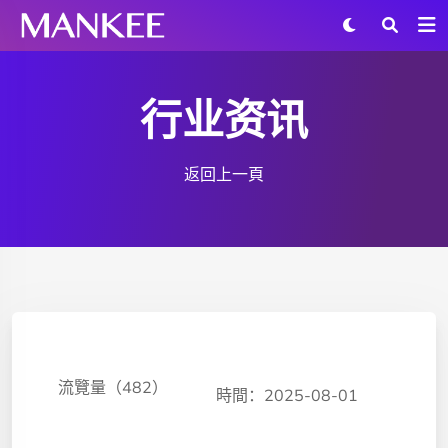
行业资讯
返回上一頁
流覽量（482）
時間：2025-08-01