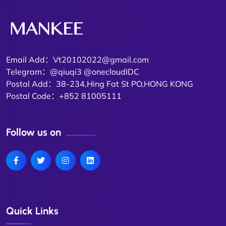
Email Add：Vt20102022@gmail.com
Telegram：@qiuqi3 @onecloudIDC
Postal Add：38-234,Hing Fat St PO,HONG KONG
Postal Code：+852 81005111
Follow us on
Quick Links