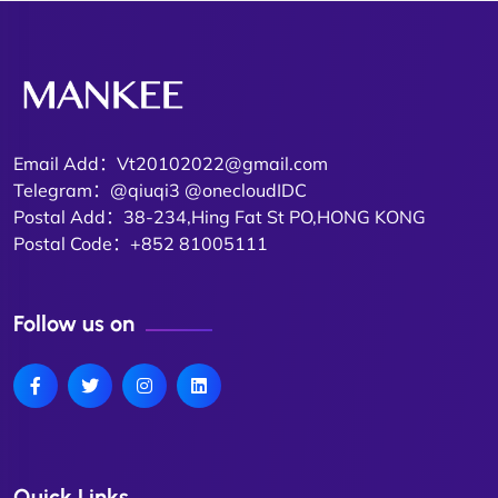
Email Add：Vt20102022@gmail.com
Telegram：@qiuqi3 @onecloudIDC
Postal Add：38-234,Hing Fat St PO,HONG KONG
Postal Code：+852 81005111
Follow us on
Quick Links