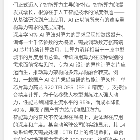
们正式迈入了智能算力主导的时代。智能算力的爆
发式增长，根源在于人工智能技术的深度渗透 —— 
从基础研究到产业应用，AI 正以前所未有的速度重
构算力需求的底层逻辑。
深度学习等 AI 算法对算力的需求呈现指数级攀升。
训练一个千亿参数的大模型，需要调动数万张高端 
AI 芯片持续计算数月，其算力消耗相当于一座中型
城市的月度用电总量。传统通用算力在这种级别的
需求面前捉襟见肘，专为 AI 设计的异构计算芯片应
运而生，推动算力架构向多元异构融合转变。例
如，一款国产 AI 芯片凭借自研的智能计算架构，单
芯片算力高达 320 TFLOPS（FP16 精度），支持混
合精度计算，为千亿参数大模型训练注入强大动
力，性能达到国际主流水平的 85%，而成本降低 
40%，展现了国产算力芯片的崛起潜力。
智能算力的普及不仅体现在规模上，更体现在应用
的深度和广度。某自动驾驶公司的实践显示，其 L4 
级系统每天需要处理 10TB 以上的路测数据，单台
车的实时推理算力需求达 200 TOPS，这相当于 10 