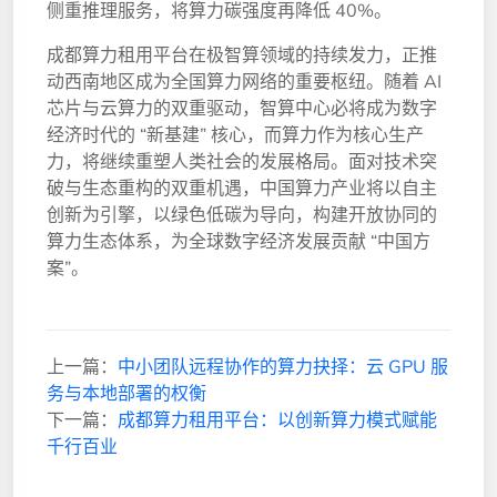
侧重推理服务，将算力碳强度再降低 40%。
成都算力租用平台在极智算领域的持续发力，正推
动西南地区成为全国算力网络的重要枢纽。随着 AI 
芯片与云算力的双重驱动，智算中心必将成为数字
经济时代的 “新基建” 核心，而算力作为核心生产
力，将继续重塑人类社会的发展格局。面对技术突
破与生态重构的双重机遇，中国算力产业将以自主
创新为引擎，以绿色低碳为导向，构建开放协同的
算力生态体系，为全球数字经济发展贡献 “中国方
案”。
上一篇：
中小团队远程协作的算力抉择：云 GPU 服
务与本地部署的权衡
下一篇：
成都算力租用平台：以创新算力模式赋能
千行百业