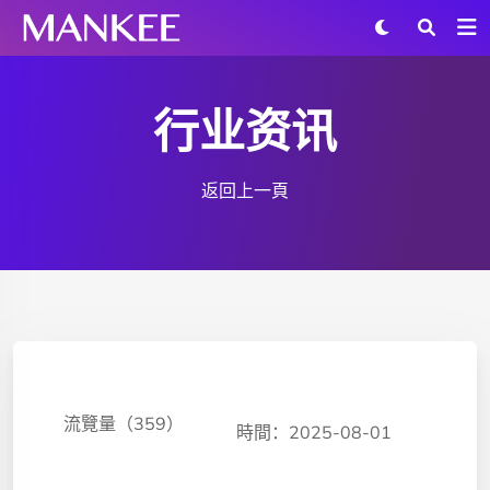
行业资讯
返回上一頁
流覽量（359）
時間：2025-08-01