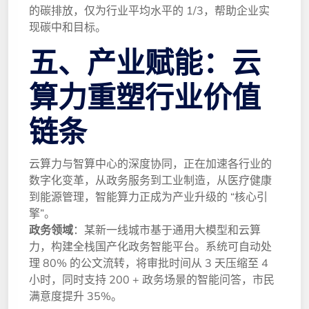
的碳排放，仅为行业平均水平的 1/3，帮助企业实
现碳中和目标。
五、产业赋能：云
算力重塑行业价值
链条
云算力与智算中心的深度协同，正在加速各行业的
数字化变革，从政务服务到工业制造，从医疗健康
到能源管理，智能算力正成为产业升级的 “核心引
擎”。
政务领域
：某新一线城市基于通用大模型和云算
力，构建全栈国产化政务智能平台。系统可自动处
理 80% 的公文流转，将审批时间从 3 天压缩至 4
小时，同时支持 200 + 政务场景的智能问答，市民
满意度提升 35%。