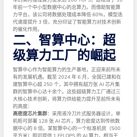
年前一个中小型数据中心的总算力。而借助智能算
力平台，该公司将数据处理成本降低 60%，模型迭
代速度提升 3 倍，充分印证了智能算力对技术创新
的催化作用。
二、智算中心：超
级算力工厂的崛起
智算中心作为智能算力的生产基地，正迎来前所未
有的发展机遇。截至 2024 年 6 月，全国已建和在
建智算中心超 250 个，其中拥有超万张 AI 芯片集
群的智算中心达十余个。这些超级算力工厂通过三
大核心技术创新，将算力供给能力提升至前所未有
的高度：
高密度芯片集群
：采用液冷刀片式服务器设计，单
机柜可部署 128 张 AI 芯片，算力密度达到传统数
据中心的 8 倍。某智算中心的一个标准机房（500
平方米）即可提供 1 EFLOPS 的 AI 算力，相当于