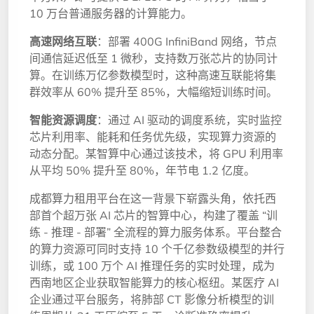
10 万台普通服务器的计算能力。
高速网络互联
：部署 400G InfiniBand 网络，节点
间通信延迟低至 1 微秒，支持数万张芯片的协同计
算。在训练万亿参数模型时，这种高速互联能将集
群效率从 60% 提升至 85%，大幅缩短训练时间。
智能资源调度
：通过 AI 驱动的调度系统，实时监控
芯片利用率、能耗和任务优先级，实现算力资源的
动态分配。某智算中心通过该技术，将 GPU 利用率
从平均 50% 提升至 80%，年节电 1.2 亿度。
成都算力租用平台在这一背景下崭露头角，依托西
部首个超万张 AI 芯片的智算中心，构建了覆盖 “训
练 - 推理 - 部署” 全流程的算力服务体系。平台整合
的算力资源可同时支持 10 个千亿参数级模型的并行
训练，或 100 万个 AI 推理任务的实时处理，成为
西南地区企业获取智能算力的核心枢纽。某医疗 AI 
企业通过平台服务，将肺部 CT 影像分析模型的训