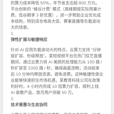
的算力成本降低 50%，年节省支出超 800 万元。
平台创新的 “峰谷计费” 模式（高峰期按实际用量计
费，低谷期享 3 折优惠），进一步帮助企业优化成
本结构，特别适合电商大促、赛事直播等负载波动
大的场景。
弹性扩展与敏捷响应
针对 AI 应用负载波动大的特点，云算力支持 “分钟
级扩容、秒级释放”。某短视频平台在热门综艺直播
期间，通过云算力将 AI 美颜的处理能力从 100 路 / 
秒扩容至 1000 路 / 秒，确保画面流畅；活动结束
后 10 分钟内释放资源，避免浪费。这种敏捷性使企
业能够快速抓住市场机遇，某教育科技公司在政策
利好时，4 小时内完成 10 倍算力扩容，顺利上线 
AI 家教产品，首月用户突破 50 万。
技术普惠与生态协同