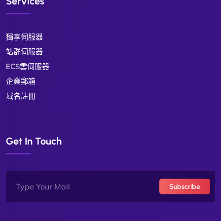
Services
獨享伺服器
站群伺服器
ECS雲伺服器
企業郵箱
域名註冊
Get In Touch
Subscribe