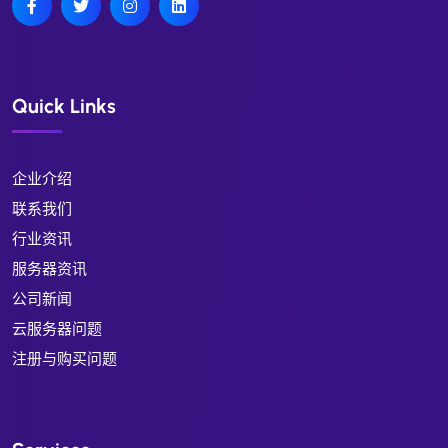
Quick Links
企业介绍
联系我们
行业资讯
服务器资讯
公司新闻
云服务器问题
注册与购买问题