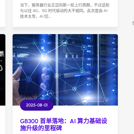
当下，服务器行业正迈向新一轮上行周期，不过这轮
与以往 4G、5G 时代驱动的大不相同。此次是由 AI
技术主导，AI 切...
2025-08-01
GB300 首单落地：AI 算力基础设
施升级的里程碑