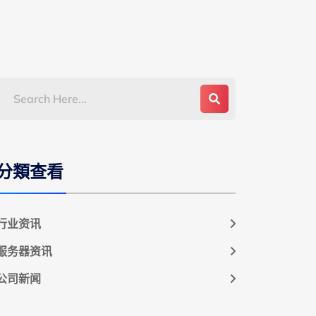
分類查看
行业资讯
服务器资讯
公司新闻