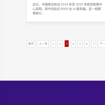
近日，中国移动启动 2024 年至 2025 年新型智算中
心采购，其中包括近 8000 台 AI 服务器。这一规模
堪称行...
3
首页
上一页
1
2
4
5
6
7
下