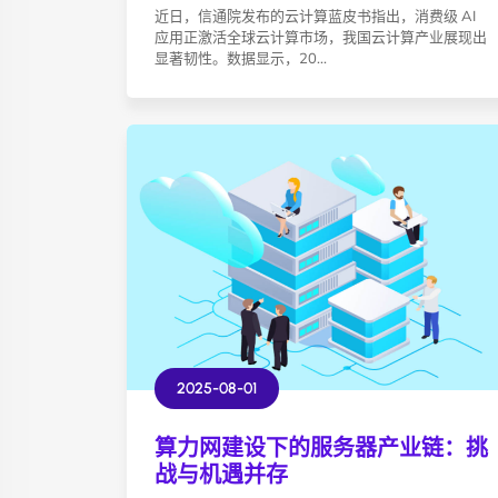
近日，信通院发布的云计算蓝皮书指出，消费级 AI
应用正激活全球云计算市场，我国云计算产业展现出
显著韧性。数据显示，20...
2025-08-01
算力网建设下的服务器产业链：挑
战与机遇并存