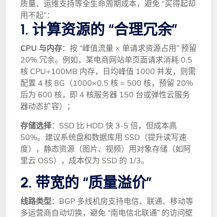
质量、运维支持等全生命周期成本，避免 “买得起却
用不起”：
1. 计算资源的 “合理冗余”
CPU 与内存
：按 “峰值流量 × 单请求资源占用” 预留
20% 冗余。例如，某电商网站单页面请求消耗 0.5
核 CPU+100MB 内存，日均峰值 1000 并发，则需
配置 4 核 8G（1000×0.5 核 = 500 核，预留 20%
后为 600 核，即 4 核服务器 150 台或弹性云服务
器动态扩容）；
存储选择
：SSD 比 HDD 快 3-5 倍，但成本高
50%。建议系统盘和数据库用 SSD（提升读写速
度），静态资源（图片、视频）用对象存储（如阿
里云 OSS），成本仅为 SSD 的 1/3。
2. 带宽的 “质量溢价”
线路类型
：BGP 多线机房支持电信、联通、移动等
多运营商自动切换，避免 “南电信北联通” 的访问壁