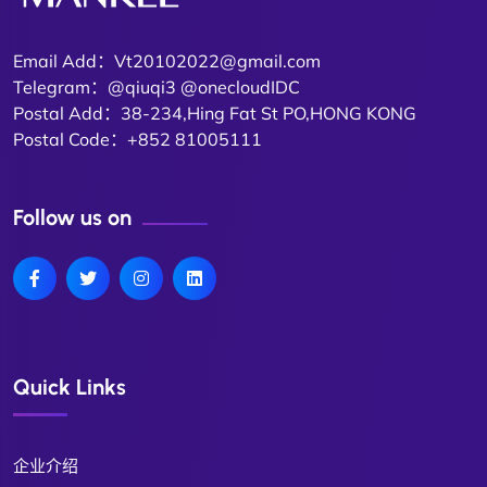
Email Add：Vt20102022@gmail.com
Telegram：@qiuqi3 @onecloudIDC
Postal Add：38-234,Hing Fat St PO,HONG KONG
Postal Code：+852 81005111
Follow us on
Quick Links
企业介绍