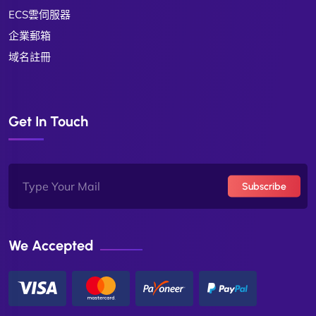
ECS雲伺服器
企業郵箱
域名註冊
Get In Touch
Subscribe
We Accepted