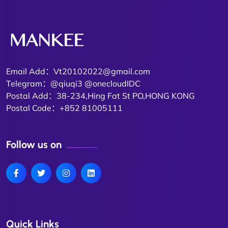
Email Add：Vt20102022@gmail.com
Telegram：@qiuqi3 @onecloudIDC
Postal Add：38-234,Hing Fat St PO,HONG KONG
Postal Code：+852 81005111
Follow us on
Quick Links