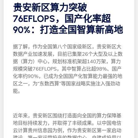
贵安新区算力突破
76EFLOPS，国产化率超
90%：打造全国智算新高地
据了解，作为全国第八个国家级新区，贵安新区大
数据产业加速发展，目前已集聚26个大型及以上数
据（算力）中心，规划标准机架超140万架，算力
规模突破76EFLOPS，其中智算占比超98%、国产
化率约90%，已成为全国国产化智算能力最强的地
区之一，为“东数西算”等国家战略实施注入强劲动
能。
近年来，贵安新区围绕打造面向全国的算力保障基
地目标持续发力，并取得了丰硕成果。以中国电信
云计算贵州信息园为例，作为贵安新区第一家启动
建设、第一家运营投产的数据中心，自建成投用以