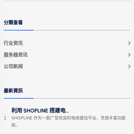
分類查看
行业资讯
服务器资讯
公司新闻
最新資訊
利用 SHOPLINE 搭建电...
1
SHOPLINE 作为一款广受欢迎的电商建站平台，凭借丰富功能
和...