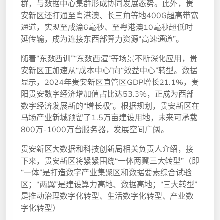
群，与数据中心集群形成协同发展态势。此外，贵
安新区还打通至粤港澳、长三角等地400G超高带宽
通道，实现至成渝6毫秒、至粤港澳10毫秒超低时
延传输，成为连接东西部算力资源“高速通道”。
随着“东数西训”“东数西渲”等场景不断深化应用，贵
安新区正加速从“成本中心”向“效益中心”转型。数据
显示，2024年贵安新区直管区GDP增长21.1%，贵
阳贵安数字经济增加值占比达53.3%，正成为西部
数字经济发展新的“增长极”。根据规划，贵安新区在
马场产业新城预留了1.5万亩建设用地，未来可承载
800万-1000万台服务器，发展空间广阔。
贵安新区大数据和科技创新局相关负责人介绍，接
下来，贵安新区将紧紧围绕“一体两翼三大转型”（即
“一体”是打造数字产业集聚区和数据要素综合试验
区；“两翼”是建设算力高地、数据高地；“三大转型”
是推动治理数字化转型、生活数字化转型、产业数
字化转型）