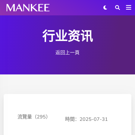
行业资讯
返回上一頁
流覽量（295）
時間：2025-07-31