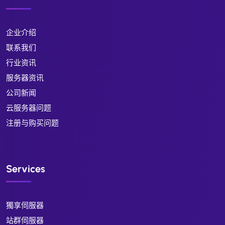
企业介绍
联系我们
行业资讯
服务器资讯
公司新闻
云服务器问题
注册与购买问题
Services
獨享伺服器
站群伺服器