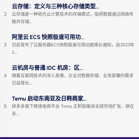
云存储：定义与三种核心存储类型...
2
云存储是一种依托云计算技术的存储模式，指将数据通过网络传
输并存储...
阿里云 ECS 快照极速可用功...
3
日前发布了云服务器ECS快照极速可用功能降价通知，自2023年
1...
云机房与普通 IDC 机房：区...
4
随着互联网技术的深入发展，企业对数据存储、业务部署的需求
日益增长...
Temu 启动东南亚及日韩商家...
5
拼多多旗下跨境电商平台 Temu 正积极推进全球市场扩张，继在
多...