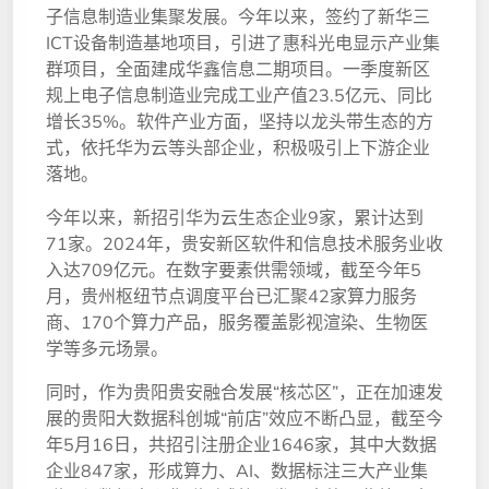
子信息制造业集聚发展。今年以来，签约了新华三
ICT设备制造基地项目，引进了惠科光电显示产业集
群项目，全面建成华鑫信息二期项目。一季度新区
规上电子信息制造业完成工业产值23.5亿元、同比
增长35%。软件产业方面，坚持以龙头带生态的方
式，依托华为云等头部企业，积极吸引上下游企业
落地。
今年以来，新招引华为云生态企业9家，累计达到
71家。2024年，贵安新区软件和信息技术服务业收
入达709亿元。在数字要素供需领域，截至今年5
月，贵州枢纽节点调度平台已汇聚42家算力服务
商、170个算力产品，服务覆盖影视渲染、生物医
学等多元场景。
同时，作为贵阳贵安融合发展“核芯区”，正在加速发
展的贵阳大数据科创城“前店”效应不断凸显，截至今
年5月16日，共招引注册企业1646家，其中大数据
企业847家，形成算力、AI、数据标注三大产业集